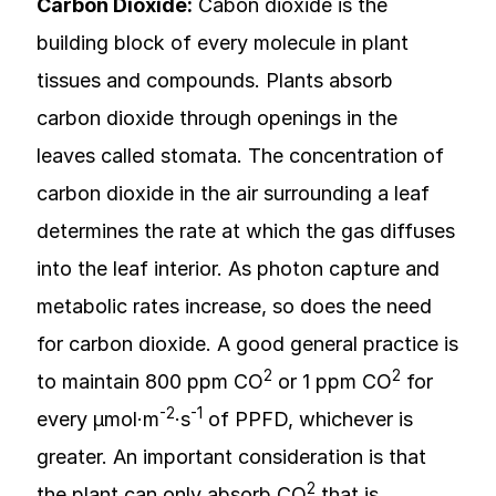
Carbon Dioxide:
Cabon dioxide is the
building block of every molecule in plant
tissues and compounds. Plants absorb
carbon dioxide through openings in the
leaves called stomata. The concentration of
carbon dioxide in the air surrounding a leaf
determines the rate at which the gas diffuses
into the leaf interior. As photon capture and
metabolic rates increase, so does the need
for carbon dioxide. A good general practice is
2
2
to maintain 800 ppm CO
or 1 ppm CO
for
-2
-1
every µmol·m
·s
of PPFD, whichever is
greater. An important consideration is that
2
the plant can only absorb CO
that is