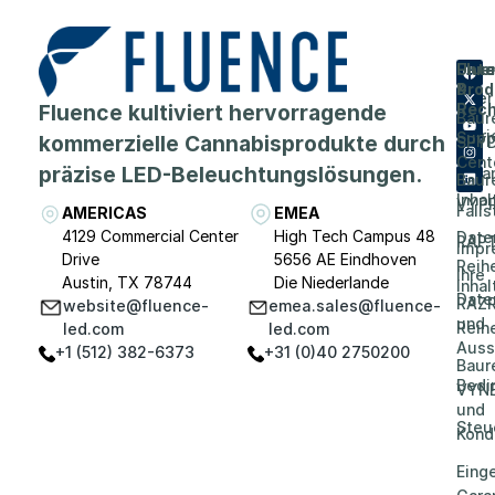
Flue
Unt
Unte
Prod
&
Über
Fluence kultiviert hervorragende
Rech
Baur
Karri
Supp
kommerzielle Cannabisprodukte durch
SPY
Cent
präzise LED-Beleuchtungslösungen.
Vera
Baur
Inhal
VYP
Falls
AMERICAS
EMEA
4129 Commercial Center
High Tech Campus 48
Date
RAP
Impr
Drive
5656 AE Eindhoven
Reih
Ihre
Austin, TX 78744
Die Niederlande
Inhal
Date
RAZR
website@fluence-
emea.sales@fluence-
und
Reih
led.com
led.com
Auss
+1 (512) 382-6373
+31 (0)40 2750200
Baur
Bedi
VYN
und
Steu
Kond
Eing