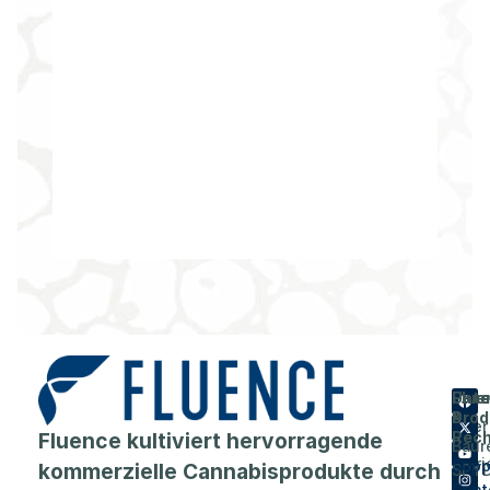
Flue
Unt
Unte
Prod
&
Über
Fluence kultiviert hervorragende
Rech
Baur
Karri
Supp
kommerzielle Cannabisprodukte durch
SPY
Cent