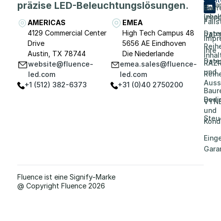
präzise LED-Beleuchtungslösungen.
Vera
Baur
Inhal
VYP
Falls
AMERICAS
EMEA
4129 Commercial Center
High Tech Campus 48
Date
RAP
Impr
Drive
5656 AE Eindhoven
Reih
Ihre
Austin, TX 78744
Die Niederlande
Inhal
Date
RAZR
website@fluence-
emea.sales@fluence-
und
Reih
led.com
led.com
Auss
+1 (512) 382-6373
+31 (0)40 2750200
Baur
Bedi
VYN
und
Steu
Kond
Eing
Gara
Fluence ist eine Signify-Marke
@ Copyright Fluence 2026