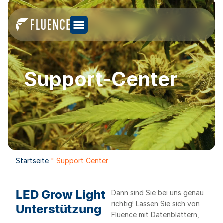
Support-Center
Startseite
"
Support Center
LED Grow Light
Dann sind Sie bei uns genau
richtig! Lassen Sie sich von
Unterstützung
Fluence mit Datenblättern,