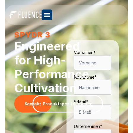
SPYDR 3
Engineered
Vornamen
*
for High-
Performance
Nachname
*
Cultivation
E-Mail
*
Kontakt
Produktspezifikationen
Unternehmen
*