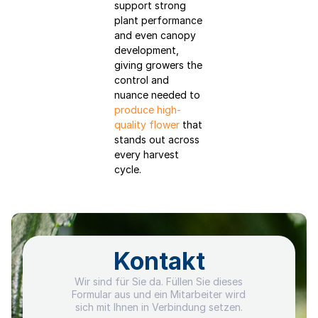
support strong
plant performance
and even canopy
development,
giving growers the
control and
nuance needed to
produce high-
quality flower
that
stands out across
every harvest
cycle.
Kontakt
Wir sind für Sie da. Füllen Sie dieses
Formular aus und ein Mitarbeiter wird
sich mit Ihnen in Verbindung setzen.