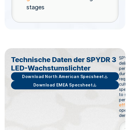
stages
Technische Daten der SPYDR 3
SPYDR
deliv
LED-Wachstumslichter
perfo
durabi
Download North American Specsheet
requi
cultiv
Download EMEA Specsheet
speci
to su
penet
effic
opera
deman