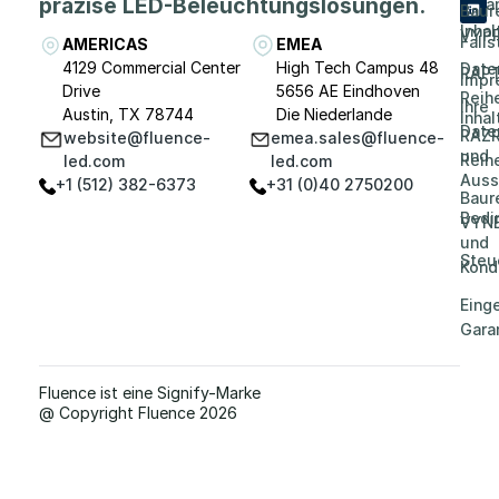
präzise LED-Beleuchtungslösungen.
Vera
Baur
Inhal
VYP
Falls
AMERICAS
EMEA
4129 Commercial Center
High Tech Campus 48
Date
RAP
Impr
Drive
5656 AE Eindhoven
Reih
Ihre
Austin, TX 78744
Die Niederlande
Inhal
Date
RAZR
website@fluence-
emea.sales@fluence-
und
Reih
led.com
led.com
Auss
+1 (512) 382-6373
+31 (0)40 2750200
Baur
Bedi
VYN
und
Steu
Kond
Eing
Gara
Fluence ist eine Signify-Marke
@ Copyright Fluence 2026