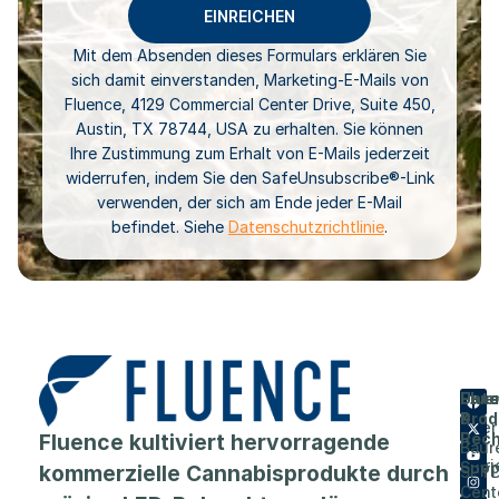
Mit dem Absenden dieses Formulars erklären Sie
sich damit einverstanden, Marketing-E-Mails von
Fluence, 4129 Commercial Center Drive, Suite 450,
Austin, TX 78744, USA zu erhalten. Sie können
Ihre Zustimmung zum Erhalt von E-Mails jederzeit
widerrufen, indem Sie den SafeUnsubscribe®-Link
verwenden, der sich am Ende jeder E-Mail
befindet. Siehe
Datenschutzrichtlinie
.
Flue
Unt
Unte
Prod
&
Über
Fluence kultiviert hervorragende
Rech
Baur
Karri
Supp
kommerzielle Cannabisprodukte durch
SPY
Cent