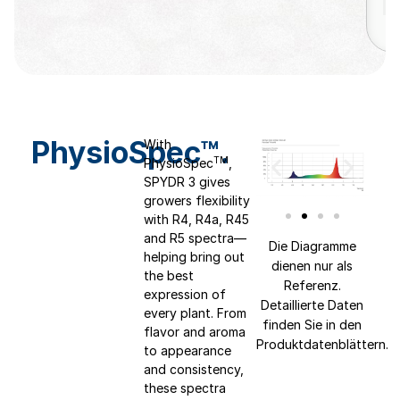
PhysioSpec™.
With
TM
PhysioSpec
,
SPYDR 3 gives
growers flexibility
with R4, R4a, R45
and R5 spectra—
Die Diagramme
helping bring out
dienen nur als
the best
Referenz.
expression of
Detaillierte Daten
every plant. From
finden Sie in den
flavor and aroma
Produktdatenblättern.
to appearance
and consistency,
these spectra