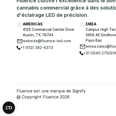
Fluence cultive l'excellence dans le do
cannabis commercial grâce à des soluti
d'éclairage LED de précision.
AMERICAS
EMEA
4129 Commercial Center Drive
Campus High Tec
Austin, TX 78744
5656 AE Eindhov
Pays-Bas
website@fluence-led.com
emea.sales@flu
+1 (512) 382-6373
+31 (0)40 275020
Fluence est une marque de Signify
@ Copyright Fluence 2026