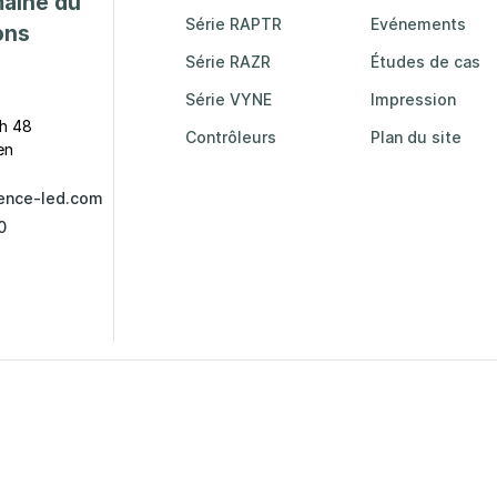
maine du
Série RAPTR
Evénements
ons
Série RAZR
Études de cas
Série VYNE
Impression
h 48
Contrôleurs
Plan du site
en
ence-led.com
0