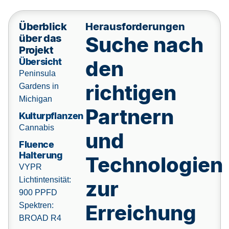
Überblick
Herausforderungen
über das
Suche nach
Projekt
Übersicht
den
Peninsula
richtigen
Gardens in
Michigan
Partnern
Kulturpflanzen
Cannabis
und
Fluence
Halterung
Technologien
VYPR
Lichtintensität:
zur
900 PPFD
Erreichung
Spektren:
BROAD R4