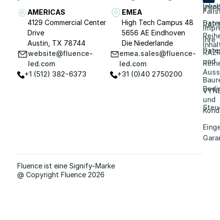
Inhal
VYP
Falls
AMERICAS
EMEA
4129 Commercial Center
High Tech Campus 48
Date
RAP
Impr
Drive
5656 AE Eindhoven
Reih
Ihre
Austin, TX 78744
Die Niederlande
Inhal
Date
RAZR
website@fluence-
emea.sales@fluence-
und
Reih
led.com
led.com
Auss
+1 (512) 382-6373
+31 (0)40 2750200
Baur
Bedi
VYN
und
Steu
Kond
Eing
Gara
Fluence ist eine Signify-Marke
@ Copyright Fluence 2026