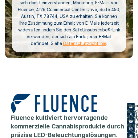
sich damit einverstanden, Marketing-E-Mails von
Fluence, 4129 Commercial Center Drive, Suite 450,
Austin, TX 78744, USA zu erhalten. Sie können
Ihre Zustimmung zum Erhalt von E-Mails jederzeit
widerrufen, indem Sie den SafeUnsubscribe®-Link
verwenden, der sich am Ende jeder E-Mail
befindet. Siehe
Datenschutzrichtlinie
.
Flue
Unt
Unte
Prod
&
Über
Fluence kultiviert hervorragende
Rech
Baur
Karri
Supp
kommerzielle Cannabisprodukte durch
SPY
Cent
präzise LED-Beleuchtungslösungen.
Vera
Baur