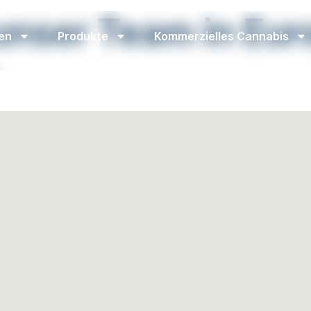
unser Team in Eur
en
Produkte
Kommerzielles Cannabis
n