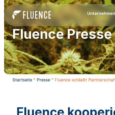
Unternehme
Fluence Presse
Startseite
"
Presse
"
Fluence schließt Partnerscha
Fluence kooperi