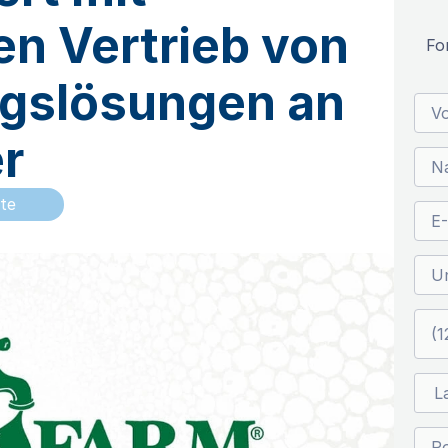
en Vertrieb von
Fo
gslösungen an
r
te