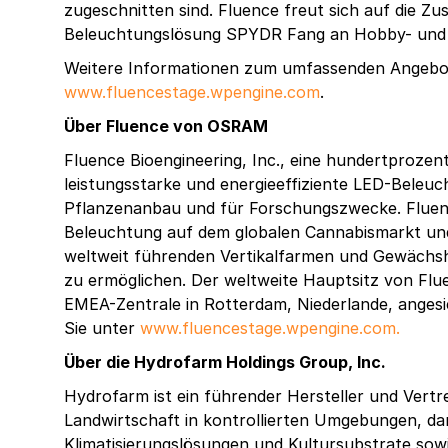
zugeschnitten sind. Fluence freut sich auf die 
Beleuchtungslösung SPYDR Fang an Hobby- und P
Weitere Informationen zum umfassenden Angebot
www.fluencestage.wpengine.com
.
Über Fluence von OSRAM
Fluence Bioengineering, Inc., eine hundertprozen
leistungsstarke und energieeffiziente LED-Beleu
Pflanzenanbau und für Forschungszwecke. Fluenc
Beleuchtung auf dem globalen Cannabismarkt und 
weltweit führenden Vertikalfarmen und Gewächsh
zu ermöglichen. Der weltweite Hauptsitz von Flue
EMEA-Zentrale in Rotterdam, Niederlande, angesie
Sie unter
www.fluencestage.wpengine.com
.
Über die Hydrofarm Holdings Group, Inc.
Hydrofarm ist ein führender Hersteller und Vert
Landwirtschaft in kontrollierten Umgebungen, da
Klimatisierungslösungen und Kultursubstrate sowi