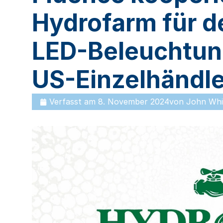
Hydrofarm für d
LED-Beleuchtun
US-Einzelhändle
Verfasst am
8. November 2024
von
John Whi