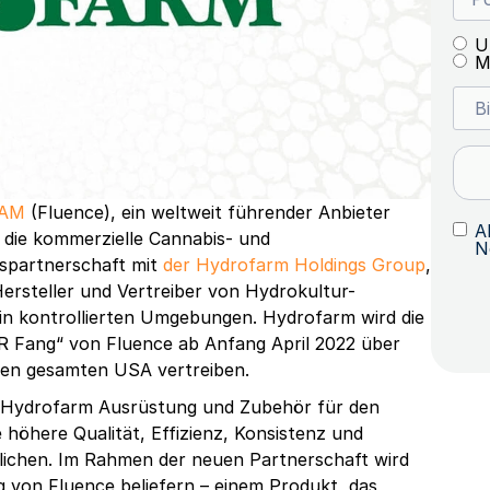
U
M
RAM
(Fluence), ein weltweit führender Anbieter
A
 die kommerzielle Cannabis- und
N
bspartnerschaft mit
der Hydrofarm Holdings Group
,
rsteller und Vertreiber von Hydrokultur-
in kontrollierten Umgebungen. Hydrofarm wird die
 Fang“ von Fluence ab Anfang April 2022 über
den gesamten USA vertreiben.
bt Hydrofarm Ausrüstung und Zubehör für den
 höhere Qualität, Effizienz, Konsistenz und
lichen. Im Rahmen der neuen Partnerschaft wird
von Fluence beliefern – einem Produkt, das