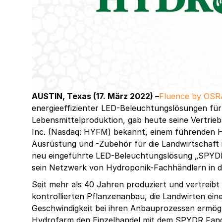
AUSTIN, Texas (17. März 2022
) –
Fluence by OS
energieeffizienter LED-Beleuchtungslösungen für
Lebensmittelproduktion, gab heute seine Vertrie
Inc. (Nasdaq: HYFM) bekannt, einem führenden He
Ausrüstung und -Zubehör für die Landwirtschaft 
neu eingeführte LED-Beleuchtungslösung „SPYDR
sein Netzwerk von Hydroponik-Fachhändlern in 
Seit mehr als 40 Jahren produziert und vertrei
kontrollierten Pflanzenanbau, die Landwirten eine
Geschwindigkeit bei ihren Anbauprozessen ermög
Hydrofarm den Einzelhandel mit dem SPYDR Fang 