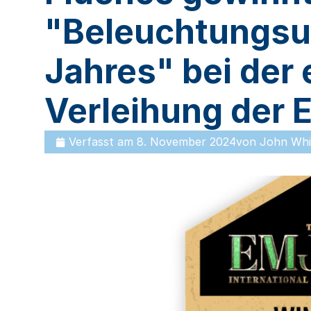
"Beleuchtungs
Jahres" bei der 
Verleihung der
Verfasst am
8. November 2024
von
John Whi