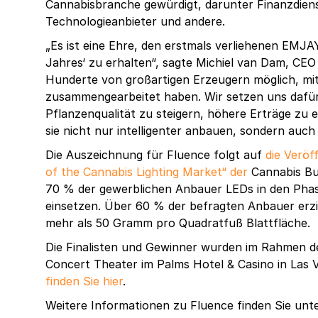
Cannabisbranche gewürdigt, darunter Finanzdien
Technologieanbieter und andere.
„Es ist eine Ehre, den erstmals verliehenen EM
Jahres‘ zu erhalten“, sagte Michiel van Dam, CEO
Hunderte von großartigen Erzeugern möglich, mit
zusammengearbeitet haben. Wir setzen uns dafür 
Pflanzenqualität zu steigern, höhere Erträge zu e
sie nicht nur intelligenter anbauen, sondern auch
Die Auszeichnung für Fluence folgt auf
die Veröf
of the Cannabis Lighting Market“ der
Cannabis Bus
70 % der gewerblichen Anbauer LEDs in den Pha
einsetzen. Über 60 % der befragten Anbauer erz
mehr als 50 Gramm pro Quadratfuß Blattfläche.
Die Finalisten und Gewinner wurden im Rahmen 
Concert Theater im Palms Hotel & Casino in Las V
finden Sie hier
.
Weitere Informationen zu Fluence finden Sie unt