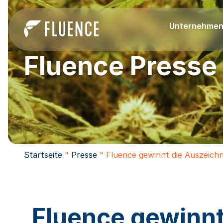
Unternehme
Fluence Presse
Startseite
"
Presse
"
Fluence gewinnt die Auszeic
Fluence gewinn