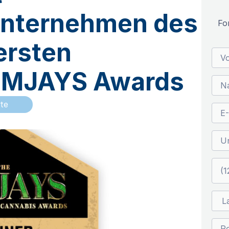
unternehmen des
Fo
ersten
 EMJAYS Awards
te