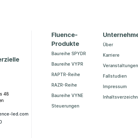
Fluence-
Unternehm
Produkte
Über
Baureihe SPYDR
Karriere
rzielle
Baureihe VYPR
Veranstaltungen
RAPTR-Reihe
Fallstudien
RAZR-Reihe
Impressum
s 48
Baureihe VYNE
Inhaltsverzeichn
en
Steuerungen
ence-led.com
0