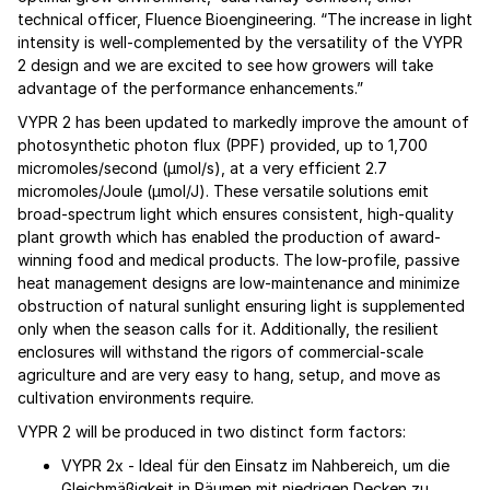
technical officer, Fluence Bioengineering. “The increase in light
intensity is well-complemented by the versatility of the VYPR
2 design and we are excited to see how growers will take
advantage of the performance enhancements.”
VYPR 2 has been updated to markedly improve the amount of
photosynthetic photon flux (PPF) provided, up to 1,700
micromoles/second (µmol/s), at a very efficient 2.7
micromoles/Joule (µmol/J). These versatile solutions emit
broad-spectrum light which ensures consistent, high-quality
plant growth which has enabled the production of award-
winning food and medical products. The low-profile, passive
heat management designs are low-maintenance and minimize
obstruction of natural sunlight ensuring light is supplemented
only when the season calls for it. Additionally, the resilient
enclosures will withstand the rigors of commercial-scale
agriculture and are very easy to hang, setup, and move as
cultivation environments require.
VYPR 2 will be produced in two distinct form factors:
VYPR 2x - Ideal für den Einsatz im Nahbereich, um die
Gleichmäßigkeit in Räumen mit niedrigen Decken zu