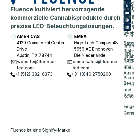
Prod
&
Über
Fluence kultiviert hervorragende
Rech
Baur
Karri
Supp
kommerzielle Cannabisprodukte durch
SPY
Cent
präzise LED-Beleuchtungslösungen.
Vera
Baur
Inhal
VYP
Falls
AMERICAS
EMEA
4129 Commercial Center
High Tech Campus 48
Date
RAP
Impr
Drive
5656 AE Eindhoven
Reih
Ihre
Austin, TX 78744
Die Niederlande
Inhal
Date
RAZR
website@fluence-
emea.sales@fluence-
und
Reih
led.com
led.com
Auss
+1 (512) 382-6373
+31 (0)40 2750200
Baur
Bedi
VYN
und
Steu
Kond
Eing
Gara
Fluence ist eine Signify-Marke