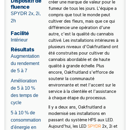
Dispositif de
créer une marque de valeur pour le
fluence
fumeur de tous les jours. L'équipe a
SPYDR 2x, 2i,
compris que tout le monde peut
2h
cultiver des fleurs, mais que ce qui
différencie une opération d'une
Facilité
autre, c'est la qualité du cannabis
Intérieur
cultivé. Les installations intérieures à
plusieurs niveaux d'Oakfruitland ont
Résultats
été construites pour cultiver du
Augmentation
cannabis abordable et de haute
du rendement
qualité à grande échelle. Plus
de 5 à 7
encore, Oakfruitland s'efforce de
soutenir la communauté
Amélioration
environnante et met l'accent sur le
de 5 à 10 %
service à la clientèle et l'assistance
des temps de
à chaque étape du processus.
cycle
Il y a deux ans, Oakfruitland a
5 à 10 % de
modernisé ses installations en
passant du système HPS aux LED.
consommation
Aujourd'hui, les LED
SPYDR
2x, 2i et
d'énergie en