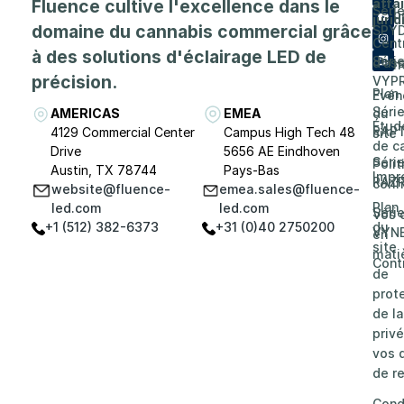
Fluence cultive l'excellence dans le
affa
Séri
prop
juri
domaine du cannabis commercial grâce
SPY
de
Cent
à des solutions d'éclairage LED de
Séri
d'as
Carri
précision.
VYP
Plan
Evén
Séri
AMERICAS
EMEA
du
Étud
RAP
4129 Commercial Center
Campus High Tech 48
site
de c
Drive
5656 AE Eindhoven
Séri
Poli
Austin, TX 78744
Pays-Bas
Impr
RAZ
confi
website@fluence-
emea.sales@fluence-
Plan
led.com
led.com
Séri
Vos 
+1 (512) 382-6373
+31 (0)40 2750200
du
VYN
en
site
mati
Cont
de
prot
de la
privé
vos d
de re
Cond