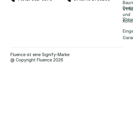
Baur
Bedi
VYN
und
Steu
Kond
Eing
Gara
Fluence ist eine Signify-Marke
@ Copyright Fluence 2026