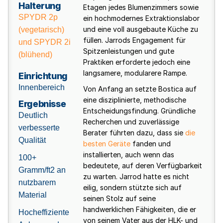
Halterung
Etagen jedes Blumenzimmers sowie
SPYDR 2p
ein hochmodernes Extraktionslabor
und eine voll ausgebaute Küche zu
(vegetarisch)
füllen. Jarrods Engagement für
und SPYDR 2i
Spitzenleistungen und gute
(blühend)
Praktiken erforderte jedoch eine
langsamere, modularere Rampe.
Einrichtung
Innenbereich
Von Anfang an setzte Bostica auf
eine disziplinierte, methodische
Ergebnisse
Entscheidungsfindung. Gründliche
Deutlich
Recherchen und zuverlässige
verbesserte
Berater führten dazu, dass sie
die
Qualität
besten Geräte
fanden und
installierten, auch wenn das
100+
bedeutete, auf deren Verfügbarkeit
Gramm/ft2 an
zu warten. Jarrod hatte es nicht
nutzbarem
eilig, sondern stützte sich auf
Material
seinen Stolz auf seine
handwerklichen Fähigkeiten, die er
Hocheffiziente
von seinem Vater aus der HLK- und