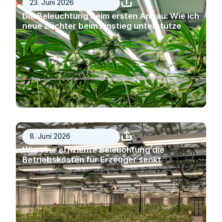
23. Juni 2026
Die Beleuchtung beim ersten Anbau: Wie ich
neue Züchter beim Einstieg unterstütze
8. Juni 2026
Wie eine effiziente Beleuchtung die
Betriebskosten für Erzeuger senkt