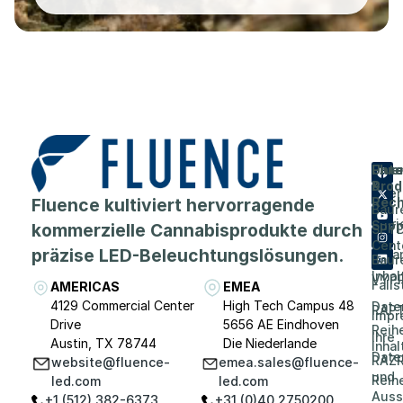
Flue
Unt
Unte
Prod
&
Über
Fluence kultiviert hervorragende
Rech
Baur
Karri
Supp
kommerzielle Cannabisprodukte durch
SPY
Cent
präzise LED-Beleuchtungslösungen.
Vera
Baur
Inhal
VYP
Falls
AMERICAS
EMEA
4129 Commercial Center
High Tech Campus 48
Date
RAP
Impr
Drive
5656 AE Eindhoven
Reih
Ihre
Austin, TX 78744
Die Niederlande
Inhal
Date
RAZR
website@fluence-
emea.sales@fluence-
und
Reih
led.com
led.com
Auss
+1 (512) 382-6373
+31 (0)40 2750200