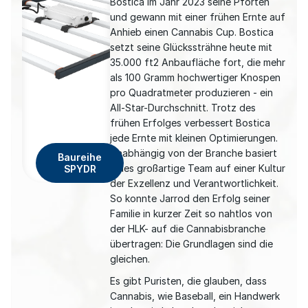
Bostica im Jahr 2023 seine Pforten
und gewann mit einer frühen Ernte auf
Anhieb einen Cannabis Cup. Bostica
setzt seine Glückssträhne heute mit
35.000 ft2 Anbaufläche fort, die mehr
als 100 Gramm hochwertiger Knospen
pro Quadratmeter produzieren - ein
All-Star-Durchschnitt. Trotz des
frühen Erfolges verbessert Bostica
jede Ernte mit kleinen Optimierungen.
Unabhängig von der Branche basiert
Baureihe
jedes großartige Team auf einer Kultur
SPYDR
der Exzellenz und Verantwortlichkeit.
So konnte Jarrod den Erfolg seiner
Familie in kurzer Zeit so nahtlos von
der HLK- auf die Cannabisbranche
übertragen: Die Grundlagen sind die
gleichen.
Es gibt Puristen, die glauben, dass
Cannabis, wie Baseball, ein Handwerk