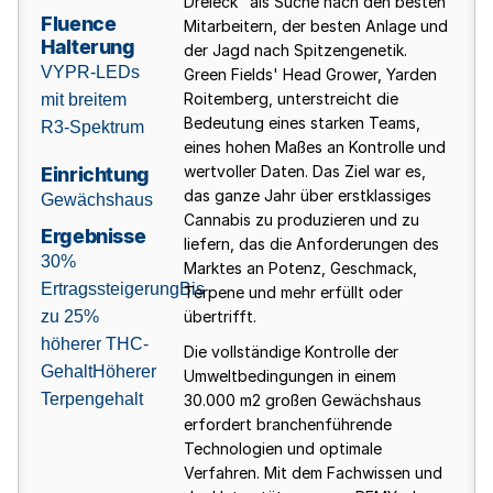
Dreieck" als Suche nach den besten
Fluence
Mitarbeitern, der besten Anlage und
Halterung
der Jagd nach Spitzengenetik.
VYPR-LEDs
Green Fields' Head Grower, Yarden
Roitemberg, unterstreicht die
mit breitem
Bedeutung eines starken Teams,
R3-Spektrum
eines hohen Maßes an Kontrolle und
Einrichtung
wertvoller Daten. Das Ziel war es,
das ganze Jahr über erstklassiges
Gewächshaus
Cannabis zu produzieren und zu
Ergebnisse
liefern, das die Anforderungen des
30%
Marktes an Potenz, Geschmack,
ErtragssteigerungBis
Terpene und mehr erfüllt oder
zu 25%
übertrifft.
höherer THC-
Die vollständige Kontrolle der
GehaltHöherer
Umweltbedingungen in einem
Terpengehalt
30.000 m2 großen Gewächshaus
erfordert branchenführende
Technologien und optimale
Verfahren. Mit dem Fachwissen und