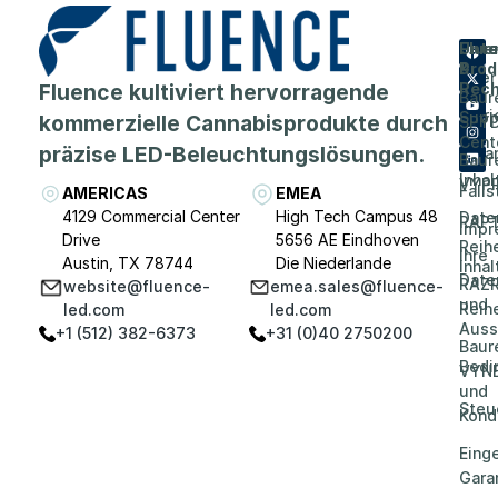
Flue
Unt
Unte
Prod
&
Über
Fluence kultiviert hervorragende
Rech
Baur
Karri
Supp
kommerzielle Cannabisprodukte durch
SPY
Cent
präzise LED-Beleuchtungslösungen.
Vera
Baur
Inhal
VYP
Falls
AMERICAS
EMEA
4129 Commercial Center
High Tech Campus 48
Date
RAP
Impr
Drive
5656 AE Eindhoven
Reih
Ihre
Austin, TX 78744
Die Niederlande
Inhal
Date
RAZR
website@fluence-
emea.sales@fluence-
und
Reih
led.com
led.com
Auss
+1 (512) 382-6373
+31 (0)40 2750200
Baur
Bedi
VYN
und
Steu
Kond
Eing
Gara