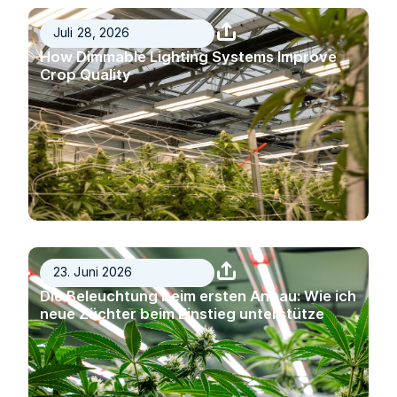
Juli 28, 2026
How Dimmable Lighting Systems Improve
Crop Quality
23. Juni 2026
Die Beleuchtung beim ersten Anbau: Wie ich
neue Züchter beim Einstieg unterstütze