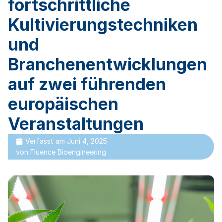
fortschrittliche
Kultivierungstechniken
und
Branchenentwicklungen
auf zwei führenden
europäischen
Veranstaltungen
Verfasst am
Juni 4, 2025
von
Fluence Bioengineering