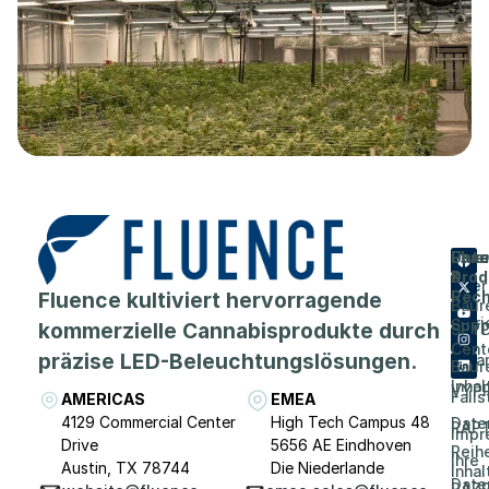
Flue
Unt
Unte
Prod
&
Über
Fluence kultiviert hervorragende
Rech
Baur
Karri
Supp
kommerzielle Cannabisprodukte durch
SPY
Cent
präzise LED-Beleuchtungslösungen.
Vera
Baur
Inhal
VYP
Falls
AMERICAS
EMEA
4129 Commercial Center
High Tech Campus 48
Date
RAP
Impr
Drive
5656 AE Eindhoven
Reih
Ihre
Austin, TX 78744
Die Niederlande
Inhal
Date
RAZR