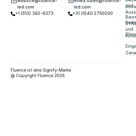
website@fluence-
emea.sales@fluence-
und
Reih
led.com
led.com
Auss
+1 (512) 382-6373
+31 (0)40 2750200
Baur
Bedi
VYN
und
Steu
Kond
Eing
Gara
Fluence ist eine Signify-Marke
@ Copyright Fluence 2026