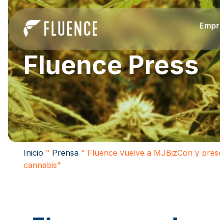
Empr
Fluence Press
Inicio
"
Prensa
"
Fluence vuelve a MJBizCon y prese
cannabis"