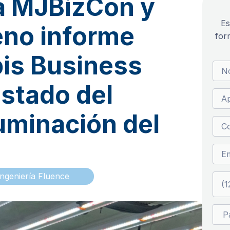
a MJBizCon y
Es
eno informe
for
is Business
estado del
uminación del
ngeniería Fluence