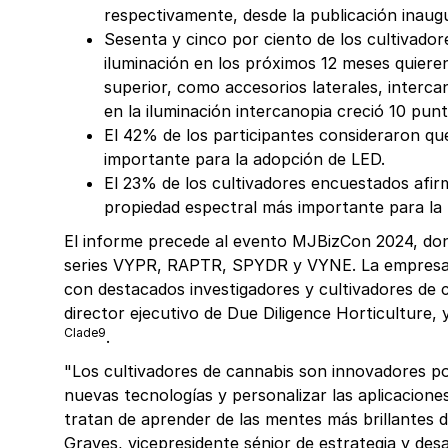
respectivamente, desde la publicación inaug
Sesenta y cinco por ciento de los cultivado
iluminación en los próximos 12 meses quiere
superior, como accesorios laterales, interca
en la iluminación intercanopia creció 10 pu
El 42% de los participantes consideraron que 
importante para la adopción de LED.
El 23% de los cultivadores encuestados afir
propiedad espectral más importante para la 
El informe precede al evento MJBizCon 2024, don
series VYPR, RAPTR, SPYDR y VYNE. La empresa t
con destacados investigadores y cultivadores de
director ejecutivo de Due Diligence Horticulture,
Clade9
.
"Los cultivadores de cannabis son innovadores p
nuevas tecnologías y personalizar las aplicaciones
tratan de aprender de las mentes más brillantes d
Graves, vicepresidente sénior de estrategia y des