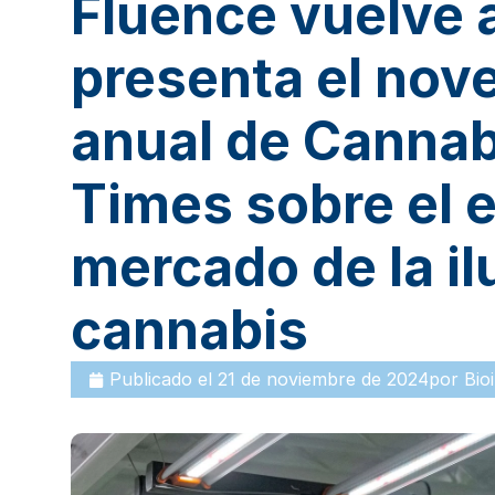
Fluence vuelve 
presenta el nov
anual de Cannab
Times sobre el 
mercado de la il
cannabis
Publicado el
21 de noviembre de 2024
por
Bioi