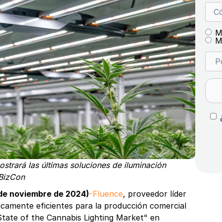
M
M
mostrará las últimas soluciones de iluminación
JBizCon
de noviembre de 2024)
-Fluence
, proveedor líder
icamente eficientes para la producción comercial
State of the Cannabis Lighting Market" en