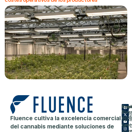
Prod
Emp
Sopo
Flue
y
Acer
Fluence cultiva la excelencia comercial
juríd
Seri
de
Cent
del cannabis mediante soluciones de
SPY
Carr
asis