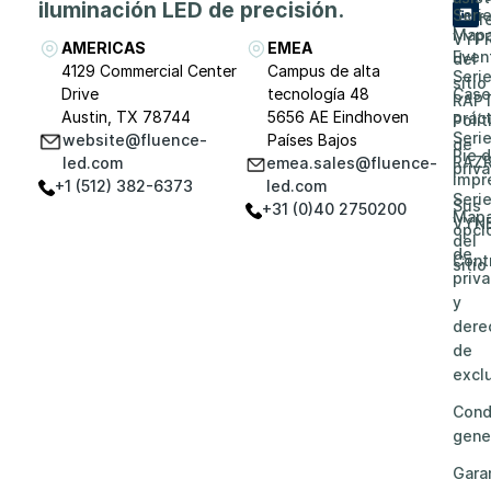
iluminación LED de precisión.
Seri
prof
Map
VYP
AMERICAS
EMEA
Even
del
4129 Commercial Center
Campus de alta
Seri
sitio
Drive
tecnología 48
Caso
RAP
Austin, TX 78744
5656 AE Eindhoven
prác
Polít
Seri
website@fluence-
Países Bajos
de
Pie 
RAZ
led.com
emea.sales@fluence-
priv
impr
+1 (512) 382-6373
led.com
Seri
Sus
+31 (0)40 2750200
Map
VYN
opci
del
de
Cont
sitio
priv
y
dere
de
excl
Cond
gene
Gara