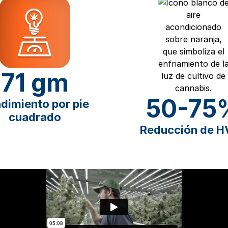
71 gm
50-75
dimiento por pie
cuadrado
Reducción de 