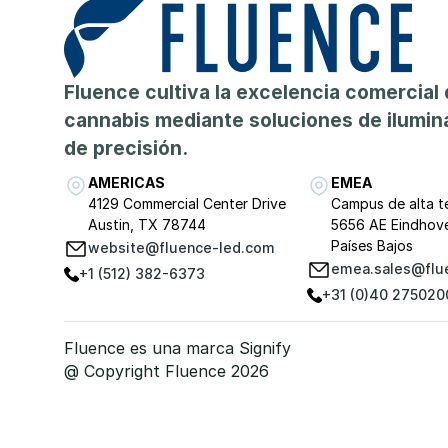
Fluence cultiva la excelencia comercial 
cannabis mediante soluciones de ilumin
de precisión.
AMERICAS
EMEA
4129 Commercial Center Drive
Campus de alta t
Austin, TX 78744
5656 AE Eindhov
Países Bajos
website@fluence-led.com
emea.sales@flu
+1 (512) 382-6373
+31 (0)40 275020
Fluence es una marca Signify
@ Copyright Fluence 2026