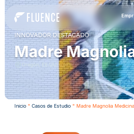
Empr
INNOVADOR DESTACADO
Madre Magnolia
Oregón, EE.UU.
Inicio
"
Casos de Estudio
"
Madre Magnolia Medicina