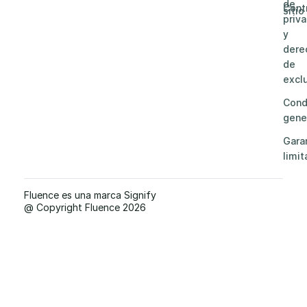
de
Cont
sitio
priv
y
dere
de
excl
Cond
gene
Gara
limit
Fluence es una marca Signify
@ Copyright Fluence 2026