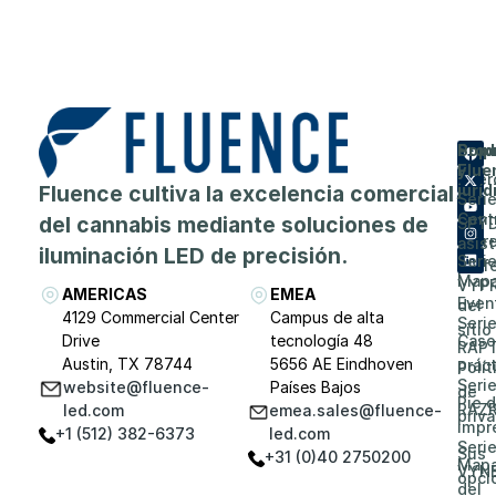
Prod
Emp
Sopo
Flue
y
Acer
Fluence cultiva la excelencia comercial
juríd
Seri
de
Cent
del cannabis mediante soluciones de
SPY
Carr
asis
iluminación LED de precisión.
Seri
prof
Map
VYP
AMERICAS
EMEA
Even
del
4129 Commercial Center
Campus de alta
Seri
sitio
Drive
tecnología 48
Caso
RAP
Austin, TX 78744
5656 AE Eindhoven
prác
Polít
Seri
website@fluence-
Países Bajos
de
Pie 
RAZ
led.com
emea.sales@fluence-
priv
impr
+1 (512) 382-6373
led.com
Seri
Sus
+31 (0)40 2750200
Map
VYN
opci
del